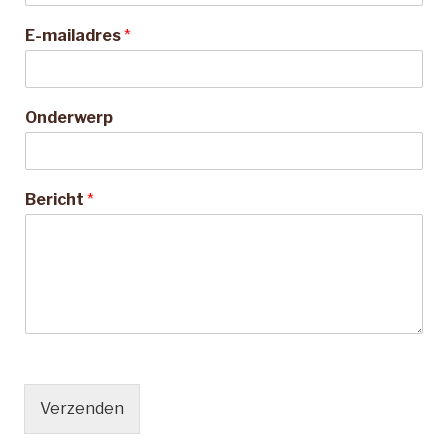
*
E-mailadres
*
*
E
-
m
Onderwerp
a
i
l
a
Bericht
*
d
r
e
s
Verzenden