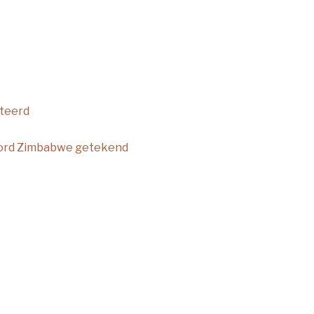
nteerd
ord Zimbabwe getekend