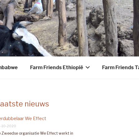
imbabwe
Farm Friends Ethiopië
Farm Friends T
aatste nieuws
erdubbelaar We Effect
-10-2020
 Zweedse organisatie We Effect werkt in