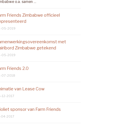
mbabwe o.a. samen …
arm Friends Zimbabwe officieel
epresenteerd
-05-2019
amenwerkingsovereenkomst met
airibord Zimbabwe getekend
-05-2019
rm Friends 2.0
-07-2018
nimatie van Lease Cow
-12-2017
ioliet sponsor van Farm Friends
-04-2017