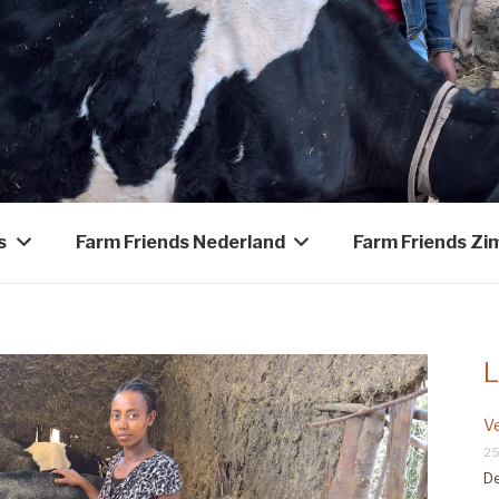
s
Farm Friends Nederland
Farm Friends Z
L
V
25
De