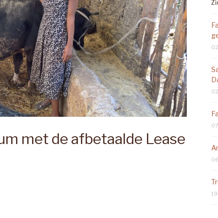
Zi
F
g
02
S
D
02
Fa
07
um met de afbetaalde Lease
A
06
Tr
19