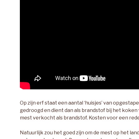
Op zijn erf staat een aantal ‘huisjes’ van opgesta
gedroogd en dient dan als brandstof bij het koken
mest verkocht als brandstof. Kosten voor een redeli
Natuurlijk zou het goed zijn om de mest op het lan