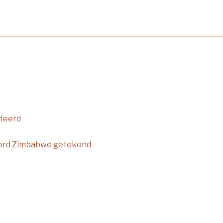
nteerd
ord Zimbabwe getekend